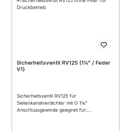
420SKV-ND-230 / SKV-ND-320SKV-NDF-
500
Sicherheitsventil RV125 (1¼" / Feder
V1)
Sicherheitsventil RV125 für
Seitenkanalverdichter mit G 1¼"
Anschlussgewinde geeignet für:
Seitenkanalverdichter im Druck- bzw.
Vakuumbetrieb Funktion: Die
Seitenkanalverdichter werden sowohl