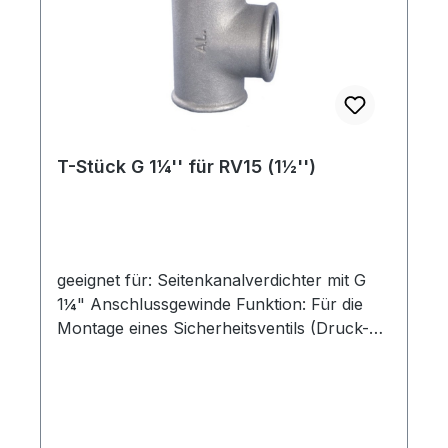
-165)SKV-HT-120
T-Stück G 1¼'' für RV15 (1½'')
geeignet für: Seitenkanalverdichter mit G
1¼" Anschlussgewinde Funktion: Für die
Montage eines Sicherheitsventils (Druck-
bzw. Vakuum-) wird ein T-Stück benötigt.
Für die direkte Montage am
Seitenkanalverdichter ist ein Doppelnippel
vorgesehen. technische Daten: Anschlüsse:
1x AG 1¼" Anschluss am