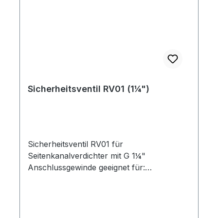
Sicherheitsventil RV01 (1¼")
Sicherheitsventil RV01 für
Seitenkanalverdichter mit G 1¼"
Anschlussgewinde geeignet für:
Seitenkanalverdichter im Druck- bzw.
Vakuumbetrieb Funktion: Die
Seitenkanalverdichter werden sowohl
durch den externen Motorlüfter als auch