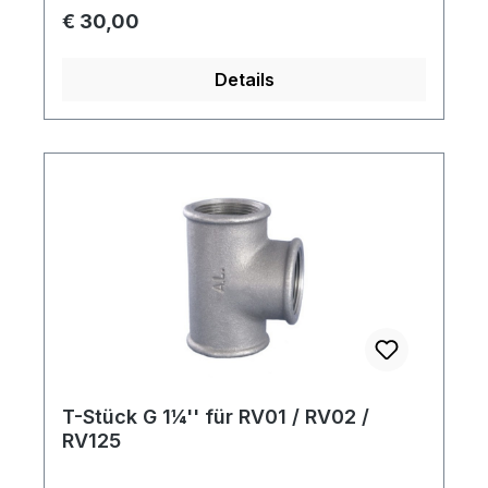
Regulärer Preis:
€ 30,00
Details
T-Stück G 1¼'' für RV01 / RV02 /
RV125