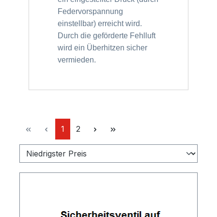
Federvorspannung
einstellbar) erreicht wird.
Durch die geförderte Fehlluft
wird ein Überhitzen sicher
vermieden.
Seite
Seite
1
2