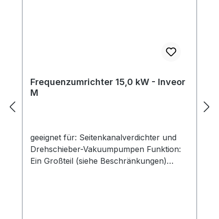
Frequenzumrichter 15,0 kW - Inveor
M
geeignet für: Seitenkanalverdichter und
Drehschieber-Vakuumpumpen Funktion:
Ein Großteil (siehe Beschränkungen)
unserer Seitenkanalverdichter lässt sich
mit Frequenzumrichter betreiben.Auf
diese Weise lassen sich modellabhängig
die möglichen Betriebspunkte durch