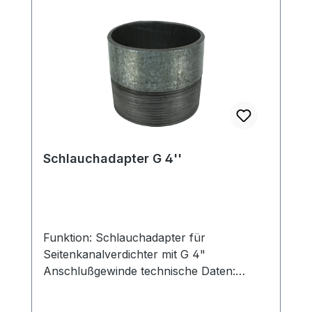
Betriebsmittel führen. technische Daten:
Luftmenge: 1200 m³/h passend für: G 2
1/2": SKV-NS-700 / SKV-NDF-900 G 4":
SKV-NS-1050 / SKV-NS-1370SKV-ND-
1110SKV-NDF-1940 / SKV-NDF-2050
Achtung: die Durchgangsfilter werden
standardmäßig ohne Anbauteile
ausgeliefert!
Schlauchadapter G 4''
Funktion: Schlauchadapter für
Seitenkanalverdichter mit G 4"
Anschlußgewinde technische Daten:
Schlauch-Durchmesser: 115 mm
Anschlußmaß: G 4" Material: Stahl