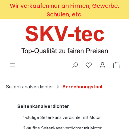
Wir verkaufen nur an Firmen, Gewerbe,
Zum Hauptinhalt springen
Schulen, etc.
Du hast 0 Produ
Ware
Seitenkanalverdichter
Berechnungstool
Seitenkanalverdichter
1-stufige Seitenkanalverdichter mit Motor
2-stufige Seitenkanalverdichter mit Motor