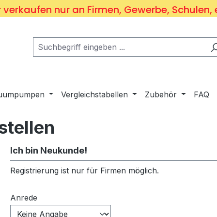
 verkaufen nur an Firmen, Gewerbe, Schulen, 
kuumpumpen
Vergleichstabellen
Zubehör
FAQ
stellen
Ich bin Neukunde!
Persönliche Informationen
Registrierung ist nur für Firmen möglich.
Anrede