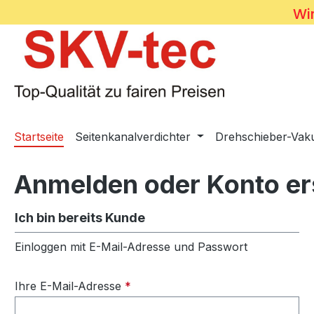
Wir
m Hauptinhalt springen
Zur Suche springen
Zur Hauptnavigation springen
Startseite
Seitenkanalverdichter
Drehschieber-Va
Anmelden oder Konto er
Ich bin bereits Kunde
Einloggen mit E-Mail-Adresse und Passwort
Ihre E-Mail-Adresse
*