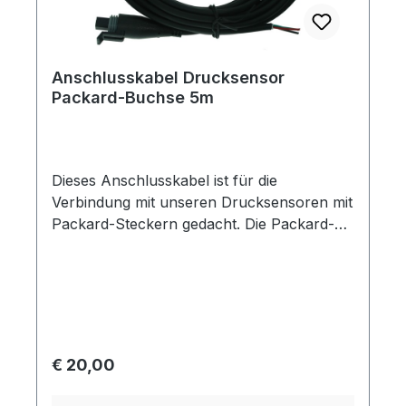
Anschlusskabel Drucksensor
Packard-Buchse 5m
Dieses Anschlusskabel ist für die
Verbindung mit unseren Drucksensoren mit
Packard-Steckern gedacht. Die Packard-
Verbindung zeichnet sich durch die
Einfachheit bei gleichzeitig hohem
Schutzgrad und Verbindungssicherheit aus.
Eine weitere Bezeichnung für den Stecker
lautet Metripack 150.Die Kabel sind als 5m
Länge konfektioniert, drei Adern mit einem
Regulärer Preis:
€ 20,00
Aderquerschnitt von 0,5 mm².