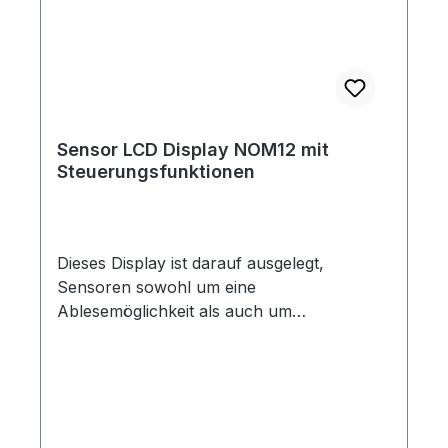
Signal geeignet.Durch den geringen
Spannungsabfall kann die normale
Spannungsversorgung des Sensors
mitbenutzt werden. Eine zusätzliche
Stromversorgung ist somit nicht nötig und
möglich.Bitte beachten Sie, dass gegenüber
Sensor LCD Display NOM12 mit
den typischen Belegungen, die Belegung
Steuerungsfunktionen
der Ausgangsseite verändert ist, siehe
Datenblatt.Das Display wird unkonfiguriert
ausgeliefert.
Dieses Display ist darauf ausgelegt,
Sensoren sowohl um eine
Ablesemöglichkeit als auch um
Steuerungsfähigkeiten zu erweitern.Die bis
zu zwei Ausgänge, können sowohl
normale Druckschalter emulieren, als auch
einfache Überwachungsfunktionen
darstellen.An der Eingangsseite wird das