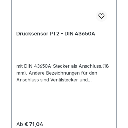
Drucksensor PT2 - DIN 43650A
mit DIN 43650A-Stecker als Anschluss.(18
mm). Andere Bezeichnungen für den
Anschluss sind Ventilstecker und
Normstecker nach DIN EN 175301-803.
Dieser Sensor wurde entwickelt, um
günstig Druck zu messen. Neben den
üblichen Aufgaben von Sensoren, etwa
zur Rückmeldung für Regelungssysteme
oder zur laufenden Überwachung, eignet
Regulärer Preis:
Ab
€ 71,04
sich dieser Sensor auch dafür,