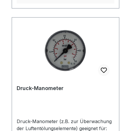
Druckanschlusszapfen: G ¼“ (Ø63)G ½“
(Ø100) Skalenteilung: 0,05 (Ø63)0,02
(Ø100) Material (Gehäuse): Kunststoff /
CrNi(*) Material (Messsystem): Messing
Schutzart: IP 42 / IP 65(*) * glycerin-
gedämpfte Ausführung
Druck-Manometer
Druck-Manometer (z.B. zur Überwachung
der Luftentölungselemente) geeignet für: