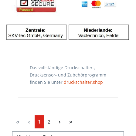
Das vollständige Druckschalter-,
Drucksensor- und Zubehörprogramm
finden Sie unter
druckschalter.shop
Seite
Seite
1
2