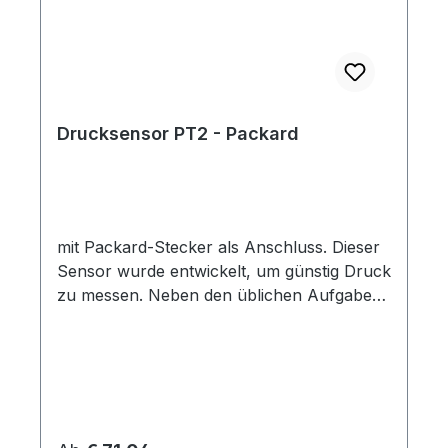
Gewindeanschlüsse für das Medium.
Drucksensor PT2 - Packard
mit Packard-Stecker als Anschluss. Dieser
Sensor wurde entwickelt, um günstig Druck
zu messen. Neben den üblichen Aufgaben
von Sensoren, etwa zur Rückmeldung für
Regelungssysteme oder zur laufenden
Überwachung, eignet sich dieser Sensor
auch dafür, Druckschalter zu ersetzen.
Durch die hochwertigen Materialien kann
der Druck in einer Vielzahl an Medien