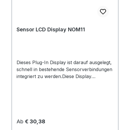
Sensor LCD Display NOM11
Dieses Plug-In Display ist darauf ausgelegt,
schnell in bestehende Sensorverbindungen
integriert zu werden.Diese Display
funktioniert, je nach gewählter Variante, mit
allen Sensoren, die 0 - 10 V oder 4 - 20 mA
als Ausgangssignal liefern.Da das Signal
einfach durchgeschleift wird, muss nur die
vorhandene DIN 43650A Verbindung
gelöst, das Display eingesetzt und die
Regulärer Preis:
Ab
€ 30,38
Verbindung mit der mitgelieferten längeren