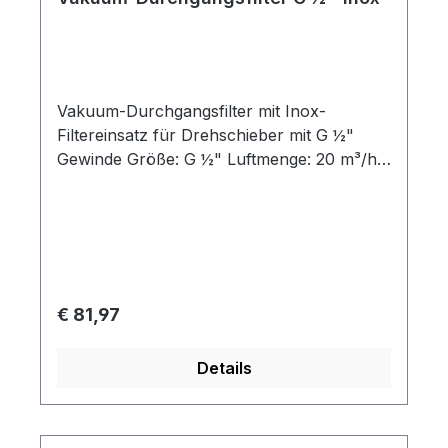
Vakuum-Durchgangsfilter mit Inox-
Filtereinsatz für Drehschieber mit G ½"
Gewinde Größe: G ½" Luftmenge: 20 m³/h
Filtergrad: 60 µm passend für: SKV-RVP-O-
20-0020
Regulärer Preis:
€ 81,97
Details