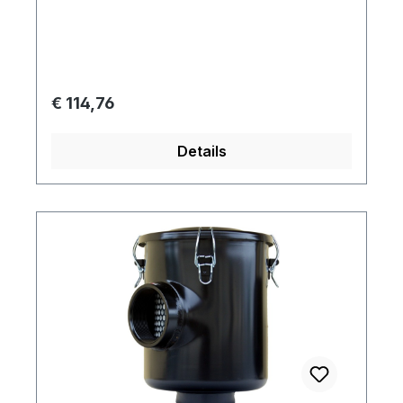
05-0040 bis -0063
Regulärer Preis:
€ 114,76
Details