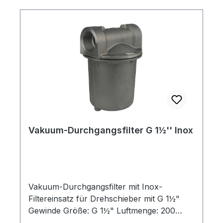
Verschmutzung der Betriebsmittel führen.
technische Daten: Luftmenge: 300 m³/h
passend für: G 1 1/2": SKV-NS-145/ SKV-
ND-150 G 2": SKV-NS-210 / SKV-NS-280 /
SKV-NS-318SKV-ND-230 / SKV-ND-
320SKV-RVP-O-05-0160 bis -0300
Achtung: die Durchgangsfilter werden
standardmäßig ohne Anbauteile
ausgeliefert!
Vakuum-Durchgangsfilter G 1½'' Inox
Vakuum-Durchgangsfilter mit Inox-
Filtereinsatz für Drehschieber mit G 1½"
Gewinde Größe: G 1½" Luftmenge: 200
m³/h Filtergrad: 60 µm passend für: SKV-