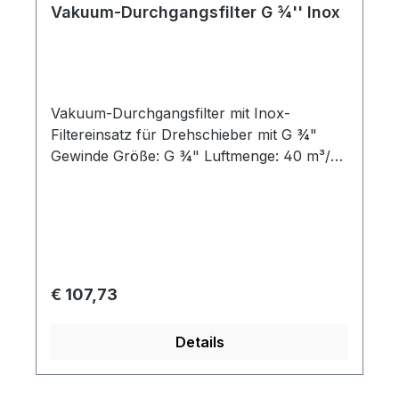
Vakuum-Durchgangsfilter G ¾'' Inox
Vakuum-Durchgangsfilter mit Inox-
Filtereinsatz für Drehschieber mit G ¾"
Gewinde Größe: G ¾" Luftmenge: 40 m³/h
Filtergrad: 60 µm passend für: SKV-RVP-O-
20-0020 bis -05-0040
Regulärer Preis:
€ 107,73
Details