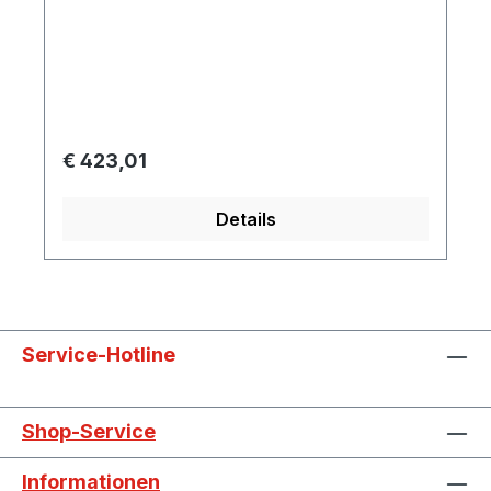
Filtergrad: 60 µm passend für: SKV-RVP-O-
05-0160 bis -0300
Regulärer Preis:
€ 423,01
Details
Service-Hotline
Shop-Service
Informationen