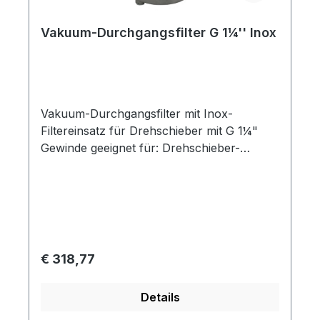
Vakuum-Durchgangsfilter G 1¼'' Inox
Vakuum-Durchgangsfilter mit Inox-
Filtereinsatz für Drehschieber mit G 1¼"
Gewinde geeignet für: Drehschieber-
Vakuumpumpen Funktion: Diese
Durchgangsfilter schützen die
Drehschieber-Vakuumpumpe vor gröberen
Verschmutzungen. technische Daten:
Größe: G 1¼" Luftmenge: 150 m³/h
Filtergrad: 60 µm passend für: SKV-RVP-O-
Regulärer Preis:
€ 318,77
05-0040 bis -0100
Details